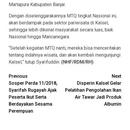
Martapura Kabupaten Banjar.
Dengan diselenggarakannya MTQ tingkat Nasional ini,
akan berdampak pada sektor pariwisata di Kalsel,
sehingga lebih dikenal masyarakat secara luas, baik
Nasional hingga Mancanegara.
“Setelah kegiatan MTQ nanti, mereka bisa menceritakan
tentang indahnya wisata, dan akan kembali mengunjungi
Kalsel,” tutup Syarifuddin.
(NHF/RDM/RH)
Continue
Previous
Next
Sosper Perda 11/2018,
Disperin Kalsel Gelar
Reading
Syarifah Rugayah Ajak
Pelatihan Pengolahan Ikan
Peserta Ikut Serta
Air Tawar Jadi Produk
Berdayakan Sesama
Albumin
Perempuan