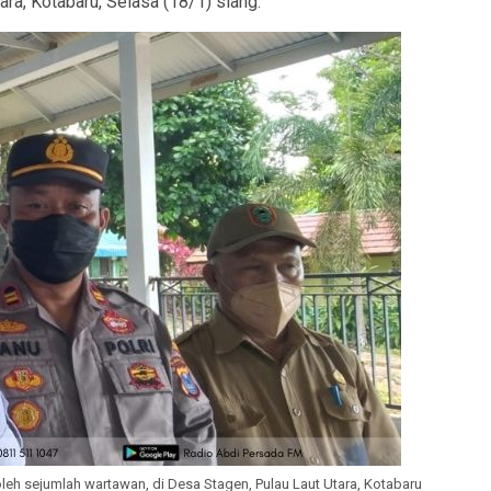
a, Kotabaru, Selasa (18/1) siang.
leh sejumlah wartawan, di Desa Stagen, Pulau Laut Utara, Kotabaru