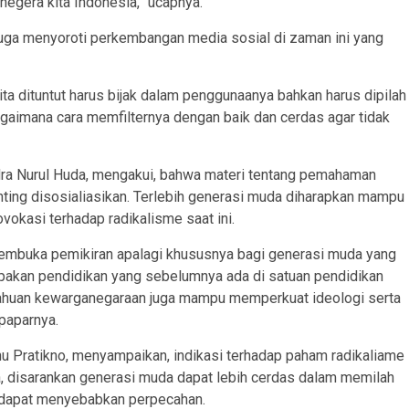
egera kita Indonesia,” ucapnya.
u juga menyoroti perkembangan media sosial di zaman ini yang
ta dituntut harus bijak dalam penggunaanya bahkan harus dipilah
bagaimana cara memfilternya dengan baik dan cerdas agar tidak
Indra Nurul Huda, mengakui, bahwa materi tentang pemahaman
ing disosialiasikan. Terlebih generasi muda diharapkan mampu
okasi terhadap radikalisme saat ini.
membuka pemikiran apalagi khususnya bagi generasi muda yang
merupakan pendidikan yang sebelumnya ada di satuan pendidikan
tahuan kewarganegaraan juga mampu memperkuat ideologi serta
paparnya.
nu Pratikno, menyampaikan, indikasi terhadap paham radikaliame
, disarankan generasi muda dapat lebih cerdas dalam memilah
tu dapat menyebabkan perpecahan.