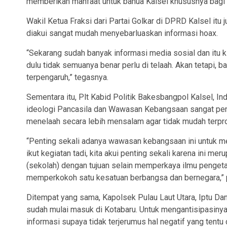
memberikan manfaat untuk banua Kalsel khususnya bagi n
Wakil Ketua Fraksi dari Partai Golkar di DPRD Kalsel it
diakui sangat mudah menyebarluaskan informasi hoax.
“Sekarang sudah banyak informasi media sosial dan itu ki
dulu tidak semuanya benar perlu di telaah. Akan tetapi, 
terpengaruh,” tegasnya.
Sementara itu, Plt Kabid Politik Bakesbangpol Kalsel, 
ideologi Pancasila dan Wawasan Kebangsaan sangat pent
menelaah secara lebih mensalam agar tidak mudah terprov
“Penting sekali adanya wawasan kebangsaan ini untuk 
ikut kegiatan tadi, kita akui penting sekali karena ini 
(sekolah) dengan tujuan selain memperkaya ilmu penge
memperkokoh satu kesatuan berbangsa dan bernegara,” 
Ditempat yang sama, Kapolsek Pulau Laut Utara, Iptu Da
sudah mulai masuk di Kotabaru. Untuk mengantisipasinya
informasi supaya tidak terjerumus hal negatif yang ten