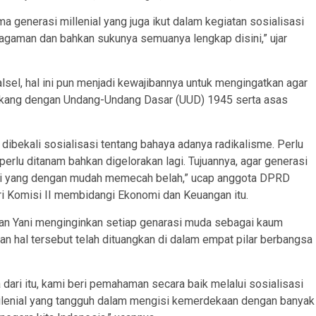
ma generasi millenial yang juga ikut dalam kegiatan sosialisasi
ragaman dan bahkan sukunya semuanya lengkap disini,” ujar
alsel, hal ini pun menjadi kewajibannya untuk mengingatkan agar
belakang dengan Undang-Undang Dasar (UUD) 1945 serta asas
 dibekali sosialisasi tentang bahaya adanya radikalisme. Perlu
erlu ditanam bahkan digelorakan lagi. Tujuannya, agar generasi
asi yang dengan mudah memecah belah,” ucap anggota DPRD
i Komisi II membidangi Ekonomi dan Keuangan itu.
an Yani menginginkan setiap genarasi muda sebagai kaum
hkan hal tersebut telah dituangkan di dalam empat pilar berbangsa
ari itu, kami beri pemahaman secara baik melalui sosialisasi
milenial yang tangguh dalam mengisi kemerdekaan dengan banyak