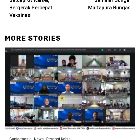
Setdaprov Kalsel,
Seminar Sungai
Bergerak Percepat
Martapura Bungas
Vaksinasi
MORE STORIES
Banjarmasin
News
Provinsi Kalsel