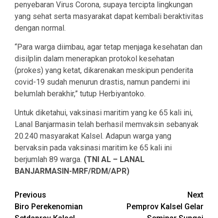
penyebaran Virus Corona, supaya tercipta lingkungan
yang sehat serta masyarakat dapat kembali beraktivitas
dengan normal.
“Para warga diimbau, agar tetap menjaga kesehatan dan
disilplin dalam menerapkan protokol kesehatan
(prokes) yang ketat, dikarenakan meskipun penderita
covid-19 sudah menurun drastis, namun pandemi ini
belumlah berakhir,” tutup Herbiyantoko.
Untuk diketahui, vaksinasi maritim yang ke 65 kali ini,
Lanal Banjarmasin telah berhasil memvaksin sebanyak
20.240 masyarakat Kalsel. Adapun warga yang
bervaksin pada vaksinasi maritim ke 65 kali ini
berjumlah 89 warga.
(TNI AL – LANAL
BANJARMASIN-MRF/RDM/APR)
Continue
Previous
Next
Biro Perekenomian
Pemprov Kalsel Gelar
Reading