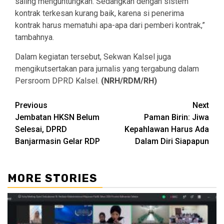
saling menguntungkan. Sedangkan dengan sistem
kontrak terkesan kurang baik, karena si penerima
kontrak harus mematuhi apa-apa dari pemberi kontrak,”
tambahnya.
Dalam kegiatan tersebut, Sekwan Kalsel juga
mengikutsertakan para jurnalis yang tergabung dalam
Persroom DPRD Kalsel.
(NRH/RDM/RH)
Continue
Previous
Next
Jembatan HKSN Belum
Paman Birin: Jiwa
Reading
Selesai, DPRD
Kepahlawan Harus Ada
Banjarmasin Gelar RDP
Dalam Diri Siapapun
MORE STORIES