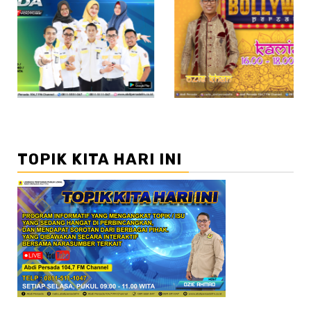
//2
//
TOPIK KITA HARI INI