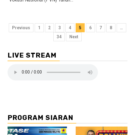
Navigasi
Previous
1
2
3
4
5
6
7
8
…
pos
34
Next
LIVE STREAM
PROGRAM SIARAN