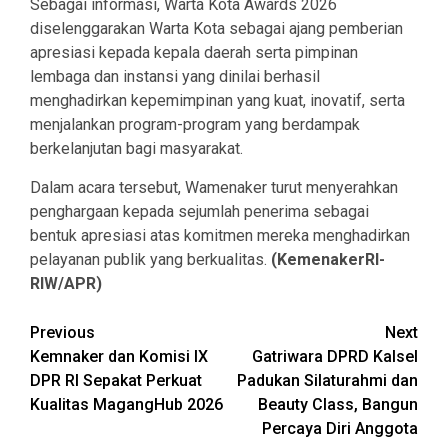
Sebagai informasi, Warta Kota Awards 2026
diselenggarakan Warta Kota sebagai ajang pemberian
apresiasi kepada kepala daerah serta pimpinan
lembaga dan instansi yang dinilai berhasil
menghadirkan kepemimpinan yang kuat, inovatif, serta
menjalankan program-program yang berdampak
berkelanjutan bagi masyarakat.
Dalam acara tersebut, Wamenaker turut menyerahkan
penghargaan kepada sejumlah penerima sebagai
bentuk apresiasi atas komitmen mereka menghadirkan
pelayanan publik yang berkualitas.
(KemenakerRI-
RIW/APR)
Continue
Previous
Next
Kemnaker dan Komisi IX
Gatriwara DPRD Kalsel
Reading
DPR RI Sepakat Perkuat
Padukan Silaturahmi dan
Kualitas MagangHub 2026
Beauty Class, Bangun
Percaya Diri Anggota