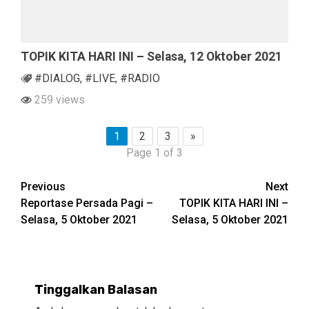
TOPIK KITA HARI INI – Selasa, 12 Oktober 2021
#DIALOG
,
#LIVE
,
#RADIO
259 views
1
2
3
»
Page 1 of 3
Continue
Previous
Next
Reportase Persada Pagi –
TOPIK KITA HARI INI –
Reading
Selasa, 5 Oktober 2021
Selasa, 5 Oktober 2021
Tinggalkan Balasan