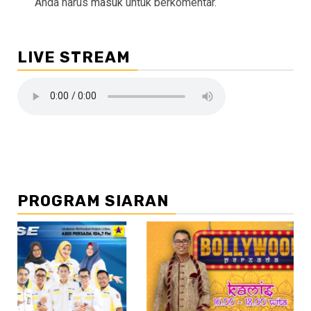
Anda harus
masuk
untuk berkomentar.
LIVE STREAM
PROGRAM SIARAN
//2
//