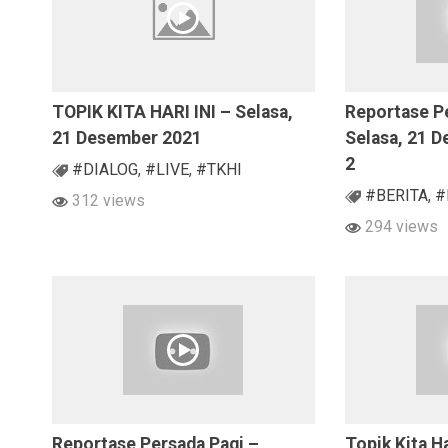
TOPIK KITA HARI INI – Selasa,
Reportase P
21 Desember 2021
Selasa, 21 
2
#DIALOG
,
#LIVE
,
#TKHI
#BERITA
,
#
312 views
294 views
Reportase Persada Pagi –
Topik Kita Ha