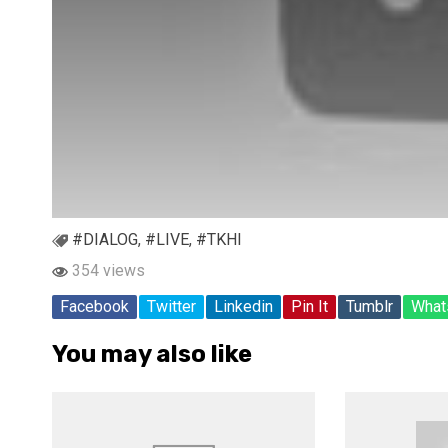
#DIALOG
,
#LIVE
,
#TKHI
354 views
Facebook
Twitter
Linkedin
Pin It
Tumblr
What
You may also like