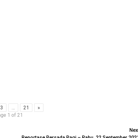
3
…
21
»
ge 1 of 21
Nex
Reportase Persada Pagi – Rabu, 22 September 202