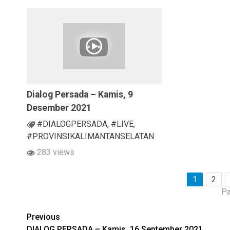
Dialog Persada – Kamis, 9
Desember 2021
#DIALOGPERSADA
,
#LIVE
,
#PROVINSIKALIMANTANSELATAN
283 views
1
2
Pa
Continue
Previous
DIALOG PERSADA – Kamis, 16 September 2021