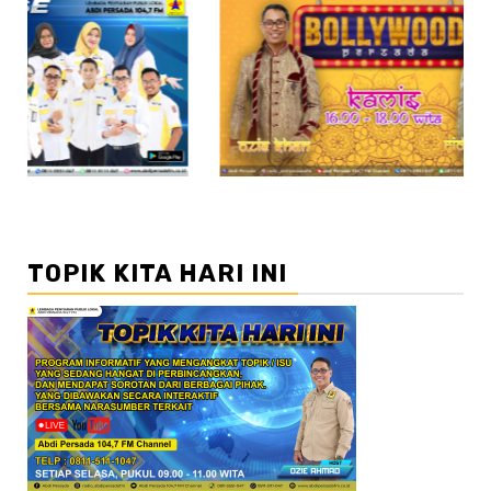
//2
//3
TOPIK KITA HARI INI