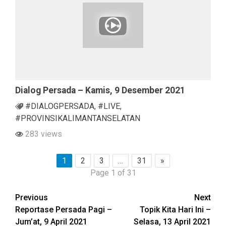
Dialog Persada – Kamis, 9 Desember 2021
#DIALOGPERSADA
,
#LIVE
,
#PROVINSIKALIMANTANSELATAN
283 views
1
2
3
…
31
»
Page 1 of 31
Continue
Previous
Next
Reportase Persada Pagi –
Topik Kita Hari Ini –
Reading
Jum’at, 9 April 2021
Selasa, 13 April 2021