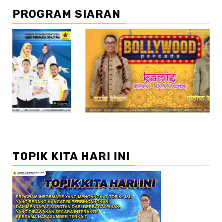
PROGRAM SIARAN
//2
//3
TOPIK KITA HARI INI