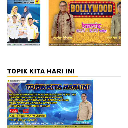
//2
//3
TOPIK KITA HARI INI