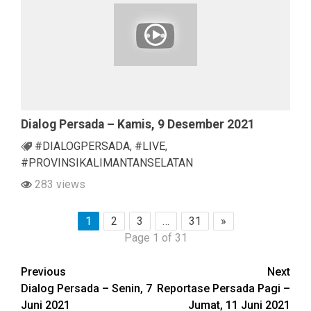
Dialog Persada – Kamis, 9 Desember 2021
#DIALOGPERSADA
,
#LIVE
,
#PROVINSIKALIMANTANSELATAN
283 views
1
2
3
…
31
»
Page 1 of 31
Continue
Previous
Next
Dialog Persada – Senin, 7
Reportase Persada Pagi –
Reading
Juni 2021
Jumat, 11 Juni 2021