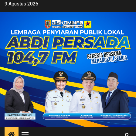
Skip
9 Agustus 2026
to
content