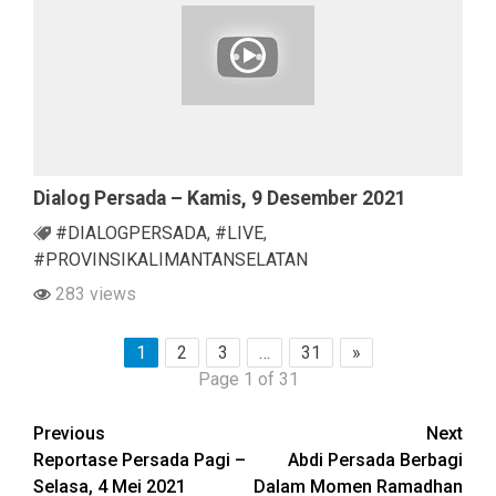
Dialog Persada – Kamis, 9 Desember 2021
#DIALOGPERSADA
,
#LIVE
,
#PROVINSIKALIMANTANSELATAN
283 views
1
2
3
…
31
»
Page 1 of 31
Continue
Previous
Next
Reportase Persada Pagi –
Abdi Persada Berbagi
Reading
Selasa, 4 Mei 2021
Dalam Momen Ramadhan