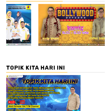
//2
//3
TOPIK KITA HARI INI