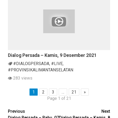
Dialog Persada – Kamis, 9 Desember 2021
#DIALOGPERSADA
,
#LIVE
,
#PROVINSIKALIMANTANSELATAN
283 views
1
2
3
…
21
»
Page 1 of 21
Continue
Previous
Next
Dialog Persada – Rabu, 07
Dialog Persada – Kamis, 8