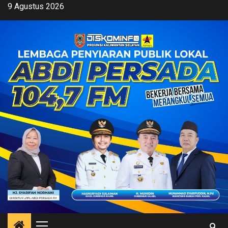
Skip
9 Agustus 2026
to
content