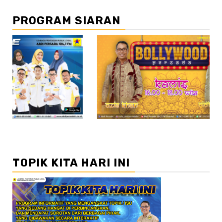
PROGRAM SIARAN
//2
//3
TOPIK KITA HARI INI