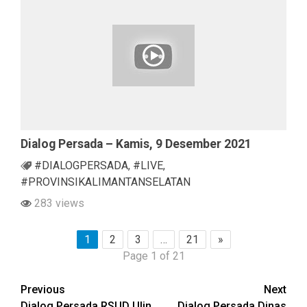
Dialog Persada – Kamis, 9 Desember 2021
#DIALOGPERSADA
,
#LIVE
,
#PROVINSIKALIMANTANSELATAN
283 views
1
2
3
…
21
»
Page 1 of 21
Continue
Previous
Next
Dialog Persada RSUD Ulin
Dialog Persada Dinas