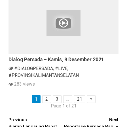
Dialog Persada – Kamis, 9 Desember 2021
#DIALOGPERSADA
,
#LIVE
,
#PROVINSIKALIMANTANSELATAN
283 views
1
2
3
…
21
»
Page 1 of 21
Continue
Previous
Next
Siaran Langsung Rapat
Reportase Persada Pagi –