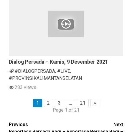
Dialog Persada – Kamis, 9 Desember 2021
#DIALOGPERSADA
,
#LIVE
,
#PROVINSIKALIMANTANSELATAN
283 views
1
2
3
…
21
»
Page 1 of 21
Continue
Previous
Next
Reportase Persada Pagi –
Reportase Persada Pagi –