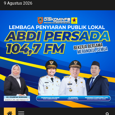
Skip
9 Agustus 2026
to
content