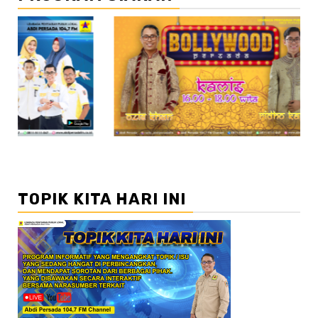
//2
//3
TOPIK KITA HARI INI