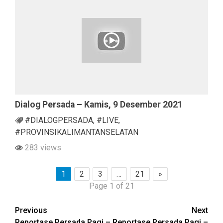
Dialog Persada – Kamis, 9 Desember 2021
#DIALOGPERSADA
,
#LIVE
,
#PROVINSIKALIMANTANSELATAN
283 views
1
2
3
…
21
»
Page 1 of 21
Continue
Previous
Next
Reportase Persada Pagi –
Reportase Persada Pagi –