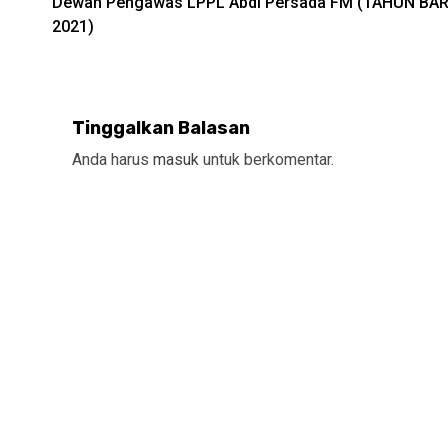
Dewan Pengawas LPPL Abdi Persada FM (TAHUN BA
Reading
2021)
Tinggalkan Balasan
Anda harus
masuk
untuk berkomentar.