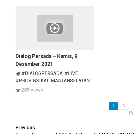
Dialog Persada – Kamis, 9
Desember 2021
#DIALOGPERSADA
,
#LIVE
,
#PROVINSIKALIMANTANSELATAN
283 views
1
2
Pa
Continue
Previous