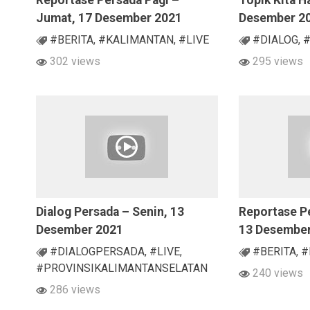
Reportase Persada Pagi –
Topik Kita Ha
Jumat, 17 Desember 2021
Desember 2
#BERITA
,
#KALIMANTAN
,
#LIVE
#DIALOG
,
#
302 views
295 views
Dialog Persada – Senin, 13
Reportase Pe
Desember 2021
13 Desembe
#DIALOGPERSADA
,
#LIVE
,
#BERITA
,
#
#PROVINSIKALIMANTANSELATAN
240 views
286 views