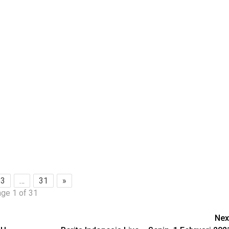
3
…
31
»
ge 1 of 31
Nex