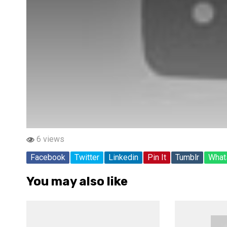
6 views
Facebook
Twitter
Linkedin
Pin It
Tumblr
What
You may also like