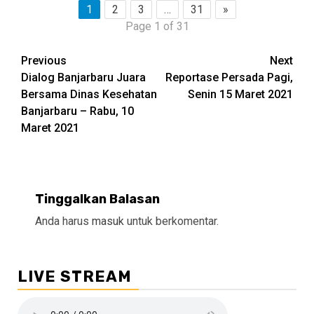
1
2
3
…
31
»
Page 1 of 31
Continue
Previous
Next
Dialog Banjarbaru Juara
Reportase Persada Pagi,
Reading
Bersama Dinas Kesehatan
Senin 15 Maret 2021
Banjarbaru – Rabu, 10
Maret 2021
Tinggalkan Balasan
Anda harus
masuk
untuk berkomentar.
LIVE STREAM