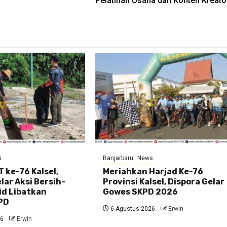
Pelatihan Usaha dan Konten Kreato
s
Banjarbaru
News
 ke-76 Kalsel,
Meriahkan Harjad Ke-76
ar Aksi Bersih-
Provinsi Kalsel, Dispora Gelar
id Libatkan
Gowes SKPD 2026
PD
6 Agustus 2026
Erwin
26
Erwin