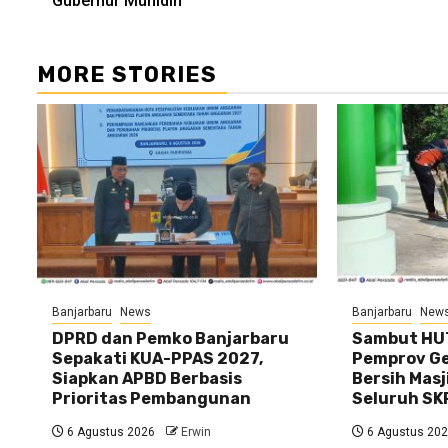
Gubernur Muhidin
MORE STORIES
Banjarbaru
News
Banjarbaru
New
DPRD dan Pemko Banjarbaru
Sambut HUT
Sepakati KUA-PPAS 2027,
Pemprov Gel
Siapkan APBD Berbasis
Bersih Masj
Prioritas Pembangunan
Seluruh SK
6 Agustus 2026
Erwin
6 Agustus 20