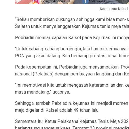
Kadispora Kalsel 
“Beliau memberikan dukungan sehingga kami bisa men-su
Selatan untuk menyelenggarakan Kejurnas tenis meja tah
Pebriadin menilai, capaian Kalsel pada Kejurnas ini me
“Untuk cabang-cabang bergengsi, kita hampir semuanya mas
PON yang akan datang. Kita berharap prestasi bisa ditor
Pada kesempatan ini, Perbiadin juga menyampaikan, Prov
nasional (Pelatnas) dengan pembiayaan langsung dari K
“Ini memotivasi kita untuk mengasah keterampilan dan 
masa mendatang,” ucapnya.
Sehingga, tambah Pebriadin, kejurnas ini menjadi momen 
meja digelar di Kalsel adalah 49 tahun lalu.
Sementara itu, Ketua Pelaksana Kejurnas Tenis Meja 202
berlangsung sangat sukses. Tercatat 23 provinsi mengiku