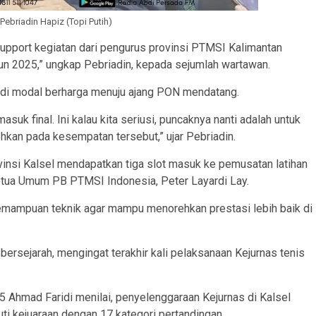
Pebriadin Hapiz (Topi Putih)
pport kegiatan dari pengurus provinsi PTMSI Kalimantan
un 2025,” ungkap Pebriadin, kepada sejumlah wartawan.
njadi modal berharga menuju ajang PON mendatang.
uk final. Ini kalau kita seriusi, puncaknya nanti adalah untuk
ehkan pada kesempatan tersebut,” ujar Pebriadin.
insi Kalsel mendapatkan tiga slot masuk ke pemusatan latihan
etua Umum PB PTMSI Indonesia, Peter Layardi Lay.
kemampuan teknik agar mampu menorehkan prestasi lebih baik di
bersejarah, mengingat terakhir kali pelaksanaan Kejurnas tenis
5 Ahmad Faridi menilai, penyelenggaraan Kejurnas di Kalsel
ti kejuaraan dengan 17 kategori pertandingan.