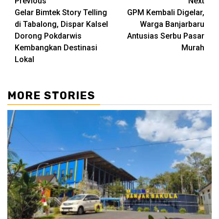
Continue
Previous
Next
Gelar Bimtek Story Telling
GPM Kembali Digelar,
Reading
di Tabalong, Dispar Kalsel
Warga Banjarbaru
Dorong Pokdarwis
Antusias Serbu Pasar
Kembangkan Destinasi
Murah
Lokal
MORE STORIES