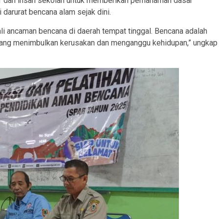
ajar dan insan sekolah untuk memberikan pemahaman dasar
 darurat bencana alam sejak dini.
i ancaman bencana di daerah tempat tinggal. Bencana adalah
yang menimbulkan kerusakan dan menganggu kehidupan,” ungkap