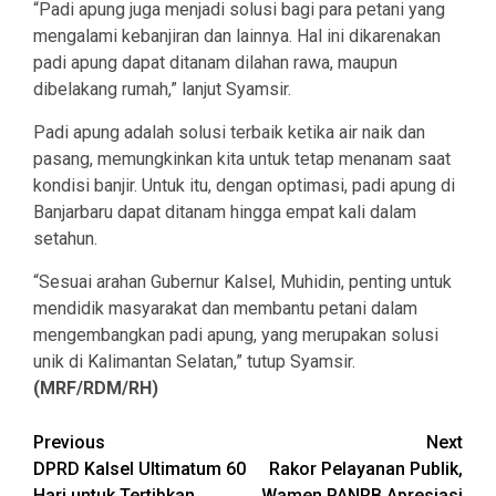
“Padi apung juga menjadi solusi bagi para petani yang
mengalami kebanjiran dan lainnya. Hal ini dikarenakan
padi apung dapat ditanam dilahan rawa, maupun
dibelakang rumah,” lanjut Syamsir.
Padi apung adalah solusi terbaik ketika air naik dan
pasang, memungkinkan kita untuk tetap menanam saat
kondisi banjir. Untuk itu, dengan optimasi, padi apung di
Banjarbaru dapat ditanam hingga empat kali dalam
setahun.
“Sesuai arahan Gubernur Kalsel, Muhidin, penting untuk
mendidik masyarakat dan membantu petani dalam
mengembangkan padi apung, yang merupakan solusi
unik di Kalimantan Selatan,” tutup Syamsir.
(MRF/RDM/RH)
Continue
Previous
Next
DPRD Kalsel Ultimatum 60
Rakor Pelayanan Publik,
Reading
Hari untuk Tertibkan
Wamen PANRB Apresiasi