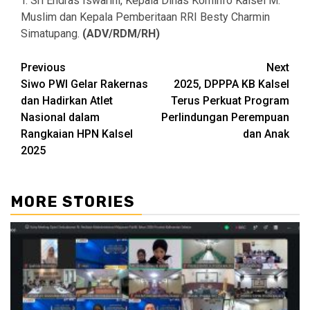
T. Sri Endras Iswarini, Kepala Dinas Kominfo Kalsel M.
Muslim dan Kepala Pemberitaan RRI Besty Charmin
Simatupang.
(ADV/RDM/RH)
Continue
Previous
Next
Siwo PWI Gelar Rakernas
2025, DPPPA KB Kalsel
Reading
dan Hadirkan Atlet
Terus Perkuat Program
Nasional dalam
Perlindungan Perempuan
Rangkaian HPN Kalsel
dan Anak
2025
MORE STORIES