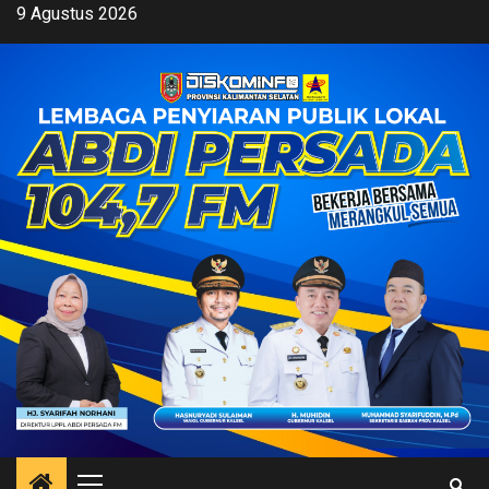
Skip
9 Agustus 2026
to
content