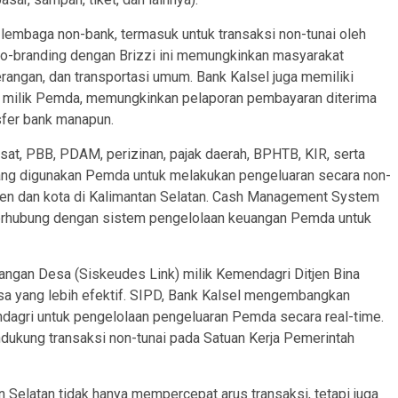
embaga non-bank, termasuk untuk transaksi non-tunai oleh
co-branding dengan Brizzi ini memungkinkan masyarakat
rangan, dan transportasi umum. Bank Kalsel juga memiliki
kasi milik Pemda, memungkinkan pelaporan pembayaran diterima
nsfer bank manapun.
t, PBB, PDAM, perizinan, pajak daerah, BPHTB, KIR, serta
si yang digunakan Pemda untuk melakukan pengeluaran secara non-
upaten dan kota di Kalimantan Selatan. Cash Management System
erhubung dengan sistem pengelolaan keuangan Pemda untuk
angan Desa (Siskeudes Link) milik Kemendagri Ditjen Bina
a yang lebih efektif. SIPD, Bank Kalsel mengembangkan
ndagri untuk pengelolaan pengeluaran Pemda secara real-time.
kung transaksi non-tunai pada Satuan Kerja Pemerintah
an Selatan tidak hanya mempercepat arus transaksi, tetapi juga