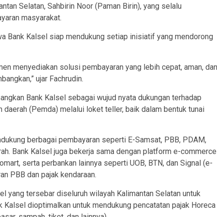
antan Selatan, Sahbirin Noor (Paman Birin), yang selalu
yaran masyarakat.
a Bank Kalsel siap mendukung setiap inisiatif yang mendorong
tmen menyediakan solusi pembayaran yang lebih cepat, aman, da
mbangkan,” ujar Fachrudin.
mbangkan Bank Kalsel sebagai wujud nyata dukungan terhadap
daerah (Pemda) melalui loket teller, baik dalam bentuk tunai
mendukung berbagai pembayaran seperti E-Samsat, PBB, PDAM,
aerah. Bank Kalsel juga bekerja sama dengan platform e-commerce
domart, serta perbankan lainnya seperti UOB, BTN, dan Signal (e-
n PBB dan pajak kendaraan.
l yang tersebar diseluruh wilayah Kalimantan Selatan untuk
 Kalsel dioptimalkan untuk mendukung pencatatan pajak Horeca
pasar, sampah, tiket, dan lainnya).