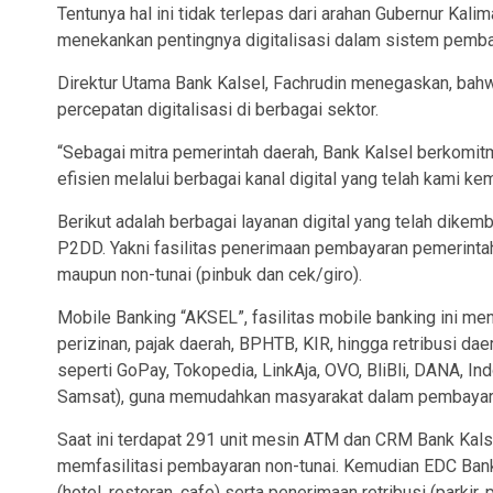
Tentunya hal ini tidak terlepas dari arahan Gubernur Kalim
menekankan pentingnya digitalisasi dalam sistem pemba
Direktur Utama Bank Kalsel, Fachrudin menegaskan, bahw
percepatan digitalisasi di berbagai sektor.
“Sebagai mitra pemerintah daerah, Bank Kalsel berkomi
efisien melalui berbagai kanal digital yang telah kami ke
Berikut adalah berbagai layanan digital yang telah dike
P2DD. Yakni fasilitas penerimaan pembayaran pemerintah 
maupun non-tunai (pinbuk dan cek/giro).
Mobile Banking “AKSEL”, fasilitas mobile banking ini 
perizinan, pajak daerah, BPHTB, KIR, hingga retribusi d
seperti GoPay, Tokopedia, LinkAja, OVO, BliBli, DANA, In
Samsat), guna memudahkan masyarakat dalam pembayara
Saat ini terdapat 291 unit mesin ATM dan CRM Bank Kalse
memfasilitasi pembayaran non-tunai. Kemudian EDC Bank
(hotel, restoran, cafe) serta penerimaan retribusi (parkir, 