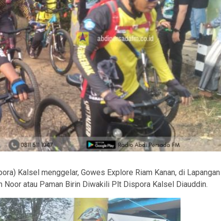
ora) Kalsel menggelar, Gowes Explore Riam Kanan, di Lapangan
 Noor atau Paman Birin Diwakili Plt Dispora Kalsel Diauddin.