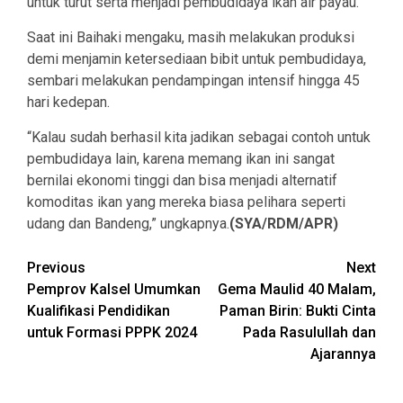
untuk turut serta menjadi pembudidaya ikan air payau.
Saat ini Baihaki mengaku, masih melakukan produksi
demi menjamin ketersediaan bibit untuk pembudidaya,
sembari melakukan pendampingan intensif hingga 45
hari kedepan.
“Kalau sudah berhasil kita jadikan sebagai contoh untuk
pembudidaya lain, karena memang ikan ini sangat
bernilai ekonomi tinggi dan bisa menjadi alternatif
komoditas ikan yang mereka biasa pelihara seperti
udang dan Bandeng,” ungkapnya.
(SYA/RDM/APR)
Continue
Previous
Next
Pemprov Kalsel Umumkan
Gema Maulid 40 Malam,
Reading
Kualifikasi Pendidikan
Paman Birin: Bukti Cinta
untuk Formasi PPPK 2024
Pada Rasulullah dan
Ajarannya