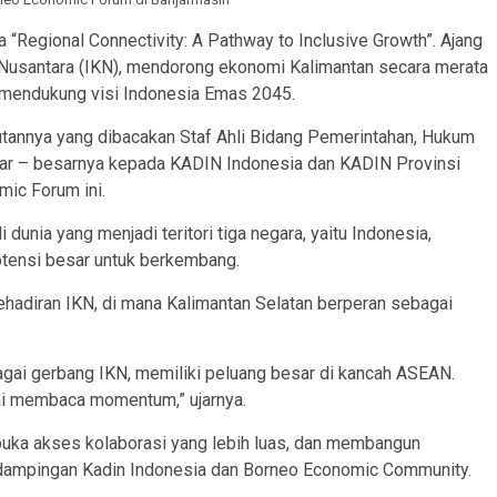
“Regional Connectivity: A Pathway to Inclusive Growth”. Ajang
a Nusantara (IKN), mendorong ekonomi Kalimantan secara merata
 mendukung visi Indonesia Emas 2045.
utannya yang dibacakan Staf Ahli Bidang Pemerintahan, Hukum
sar – besarnya kepada KADIN Indonesia dan KADIN Provinsi
mic Forum ini.
dunia yang menjadi teritori tiga negara, yaitu Indonesia,
otensi besar untuk berkembang.
ehadiran IKN, di mana Kalimantan Selatan berperan sebagai
gai gerbang IKN, memiliki peluang besar di kancah ASEAN.
dai membaca momentum,” ujarnya.
a akses kolaborasi yang lebih luas, dan membangun
dampingan Kadin Indonesia dan Borneo Economic Community.