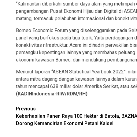
“Kalimantan diberkahi sumber daya alam yang melimpah 
pengembangan Pusat Ekonomi Hijau dan Digital di ASEAN
matang, termasuk pelabuhan internasional dan konektivita
Borneo Economic Forum yang diselenggarakan pada Selasa
panel yang berfokus pada tiga topik. Yaitu perdagangan 
konektivitas nfrastruktur. Acara ini dihadiri perwakilan b
pemangku kepentingan lainnya yang membahas peluang i
ekonomi kawasan Borneo, dan mendukung pembangunan 
Menurut laporan “ASEAN Statistical Yearbook 2022”, nil
antara mitra dagang dengan kawasan lainnya dalam kurun
tahun mencapai 638 miliar dolar Amerika Serikat, atau se
(KADINIndonesia-RIW/RDM/RH)
Continue
Previous
Keberhasilan Panen Raya 100 Hektar di Batola, BAZN
Reading
Dorong Kemandirian Ekonomi Petani Kalsel