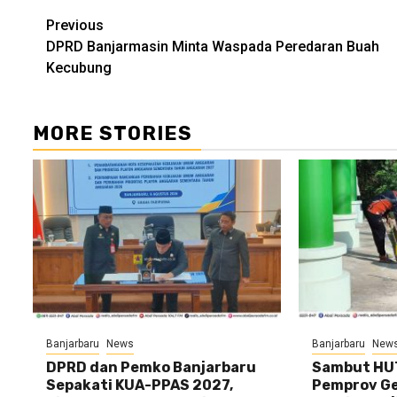
Continue
Previous
DPRD Banjarmasin Minta Waspada Peredaran Buah
Reading
Kecubung
MORE STORIES
Banjarbaru
News
Banjarbaru
New
DPRD dan Pemko Banjarbaru
Sambut HUT
Sepakati KUA-PPAS 2027,
Pemprov Gel