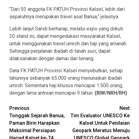
“Dari 93 anggota FK PATUH Provinsi Kalsel, lebih dari
separuhnya merupakan travel asal Banua,” jelasnya.
Lebih lanjut Saridi berharap, melalui expo yang diikuti
20 stand ini, dapat mengedukasi masyarakat Kalsel,
untuk menggunakan travel umroh dan haji yang amanah.
Sehingga perjalanan ibadah di tanah suci, dapat
dilaksanakan dengan damai dan tenang.
Data FK PATUH Provinsi Kalsel menyebutkan, setiap
tahunnya sebanyak 65.000 orang menunaikan ibadah
umroh. Sementara haji khusus mencapai 1.500 orang,
dengan lama antrean mencapai 9 tahun.
(RIW/NRH/RH)
Continue
Previous
Next
Tonggak Sejarah Banua,
Tim Evaluator UNESCO Ke
Reading
Paman Birin Harapkan
Kalsel Untuk Penilaian
Maksimal Persiapan
Geopark Meratus Menuju
Harjad Kalsel ke-74
UNESCO Global Geopark