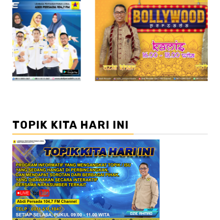
//2
//3
TOPIK KITA HARI INI