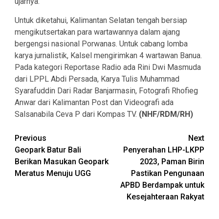
ujarnya.
Untuk diketahui, Kalimantan Selatan tengah bersiap
mengikutsertakan para wartawannya dalam ajang
bergengsi nasional Porwanas. Untuk cabang lomba
karya jurnalistik, Kalsel mengirimkan 4 wartawan Banua.
Pada kategori Reportase Radio ada Rini Dwi Masmuda
dari LPPL Abdi Persada, Karya Tulis Muhammad
Syarafuddin Dari Radar Banjarmasin, Fotografi Rhofieg
Anwar dari Kalimantan Post dan Videografi ada
Salsanabila Ceva P dari Kompas TV.
(NHF/RDM/RH)
Continue
Previous
Next
Geopark Batur Bali
Penyerahan LHP-LKPP
Reading
Berikan Masukan Geopark
2023, Paman Birin
Meratus Menuju UGG
Pastikan Pengunaan
APBD Berdampak untuk
Kesejahteraan Rakyat