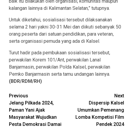
baik itu dilakukan oleh organisasi, komunitas maupun
kalangan lainnya di Kalimantan Selatan,” tutupnya.
Untuk diketahui, sosialisasi tersebut dilaksanakan
selama 2 hari yakni 30-31 Mei dan diikuti sebanyak 50
orang peserta dari satuan pendidikan, para veteran,
serta organisasi pemuda yang ada di Kalsel.
Turut hadir pada pembukaan sosialisasi tersebut,
perwakilan Korem 101/Ant, perwakilan Lanal
Banjarmasin, perwakilan Polda Kalsel, perwakilan
Pemko Banjarmasin serta tamu undangan lainnya.
(BDR/RDM/RH)
Continue
Previous
Next
Jelang Pilkada 2024,
Dispersip Kalsel
Reading
Paman Yani Ajak
Umumkan Pemenang
Masyarakat Wujudkan
Lomba Kompetisi Film
Pesta Demokrasi Damai
Pendek 2024