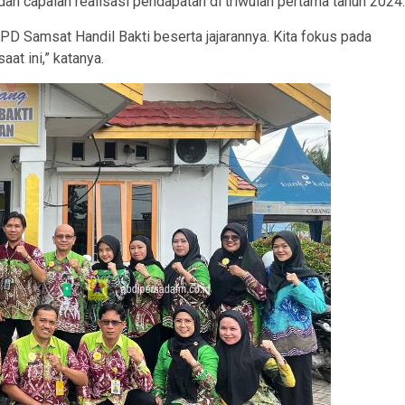
n capaian realisasi pendapatan di triwulan pertama tahun 2024.
D Samsat Handil Bakti beserta jajarannya. Kita fokus pada
at ini,” katanya.