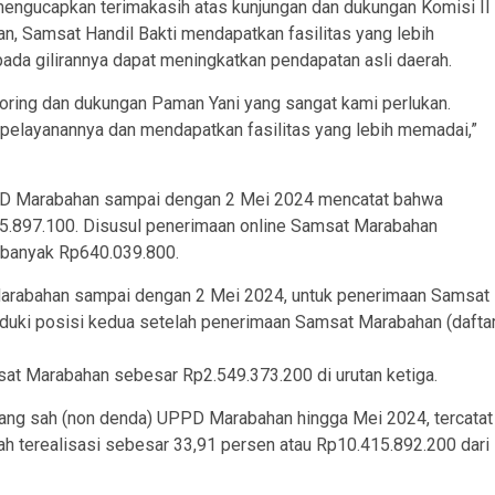
engucapkan terimakasih atas kunjungan dan dukungan Komisi II
n, Samsat Handil Bakti mendapatkan fasilitas yang lebih
da gilirannya dapat meningkatkan pendapatan asli daerah.
oring dan dukungan Paman Yani yang sangat kami perlukan.
pelayanannya dan mendapatkan fasilitas yang lebih memadai,”
UPPD Marabahan sampai dengan 2 Mei 2024 mencatat bahwa
5.897.100. Disusul penerimaan online Samsat Marabahan
ebanyak Rp640.039.800.
Marabahan sampai dengan 2 Mei 2024, untuk penerimaan Samsat
uduki posisi kedua setelah penerimaan Samsat Marabahan (dafta
t Marabahan sebesar Rp2.549.373.200 di urutan ketiga.
 yang sah (non denda) UPPD Marabahan hingga Mei 2024, tercatat
 terealisasi sebesar 33,91 persen atau Rp10.415.892.200 dari