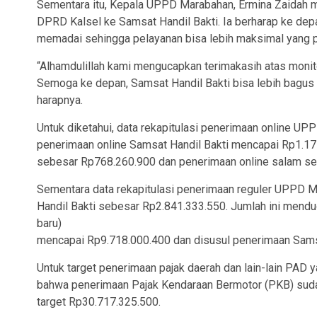
Sementara itu, Kepala UPPD Marabahan, Ermina Zaidah m
DPRD Kalsel ke Samsat Handil Bakti. Ia berharap ke depa
memadai sehingga pelayanan bisa lebih maksimal yang pa
“Alhamdulillah kami mengucapkan terimakasih atas monit
Semoga ke depan, Samsat Handil Bakti bisa lebih bagus 
harapnya.
Untuk diketahui, data rekapitulasi penerimaan online 
penerimaan online Samsat Handil Bakti mencapai Rp1.17
sebesar Rp768.260.900 dan penerimaan online salam s
Sementara data rekapitulasi penerimaan reguler UPPD 
Handil Bakti sebesar Rp2.841.333.550. Jumlah ini mend
baru)
mencapai Rp9.718.000.400 dan disusul penerimaan Samsa
Untuk target penerimaan pajak daerah dan lain-lain PAD
bahwa penerimaan Pajak Kendaraan Bermotor (PKB) sudah
target Rp30.717.325.500.