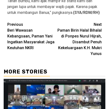
Tanah Bumbu, kami ajak mampir ke stand kami dan
jangan lupa untuk membayar wajib pajak. Karena pajak
untuk membangun Banua,” pungkasnya.
(SYA/RDM/RH)
Continue
Previous
Next
Beri Wawasan
Paman Birin Halal Bihalal
Reading
Kebangsaan, Paman Yani
di Ponpes Nurul Hijrah,
Ingatkan Masyarakat Jaga
Disambut Penuh
Keutuhan NKRI
Kekeluargaan K.H. Mukri
Yunus
MORE STORIES