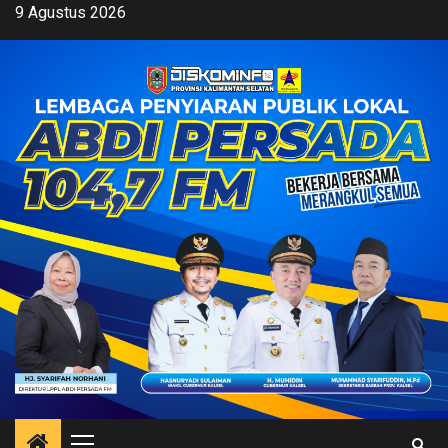
Skip
9 Agustus 2026
to
content