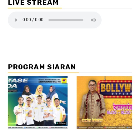
LIVE STREAM
PROGRAM SIARAN
//2
/