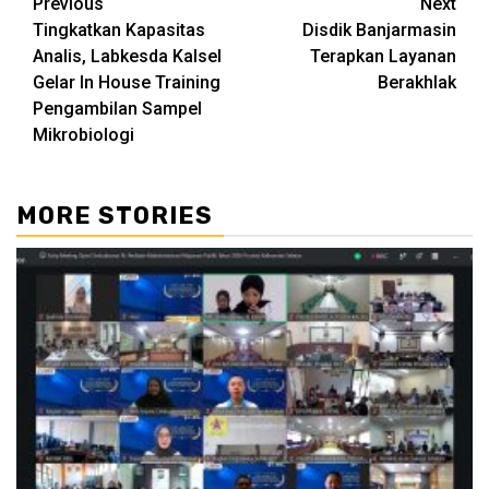
Continue
Previous
Next
Tingkatkan Kapasitas
Disdik Banjarmasin
Reading
Analis, Labkesda Kalsel
Terapkan Layanan
Gelar In House Training
Berakhlak
Pengambilan Sampel
Mikrobiologi
MORE STORIES