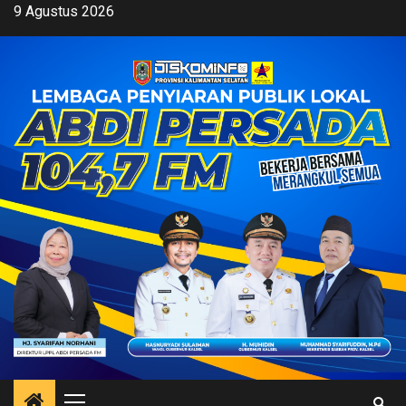
Skip
9 Agustus 2026
to
content