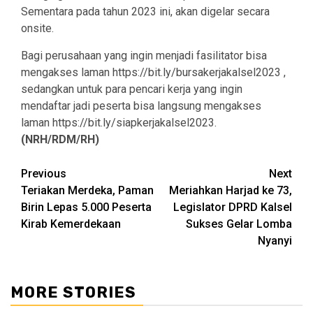
Sementara pada tahun 2023 ini, akan digelar secara
onsite.
Bagi perusahaan yang ingin menjadi fasilitator bisa
mengakses laman https://bit.ly/bursakerjakalsel2023 ,
sedangkan untuk para pencari kerja yang ingin
mendaftar jadi peserta bisa langsung mengakses
laman https://bit.ly/siapkerjakalsel2023.
(NRH/RDM/RH)
Continue
Previous
Next
Teriakan Merdeka, Paman
Meriahkan Harjad ke 73,
Reading
Birin Lepas 5.000 Peserta
Legislator DPRD Kalsel
Kirab Kemerdekaan
Sukses Gelar Lomba
Nyanyi
MORE STORIES