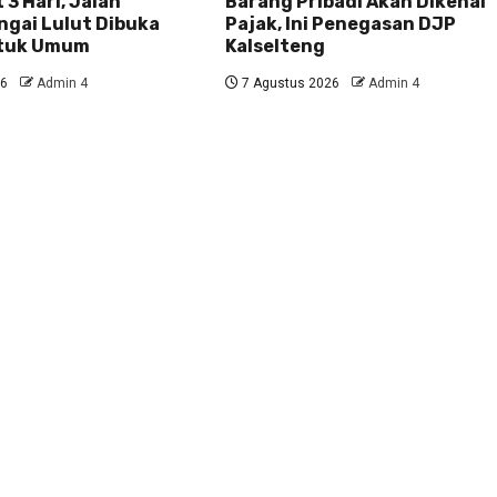
 3 Hari, Jalan
Barang Pribadi Akan Dikenai
ngai Lulut Dibuka
Pajak, Ini Penegasan DJP
ntuk Umum
Kalselteng
26
Admin 4
7 Agustus 2026
Admin 4