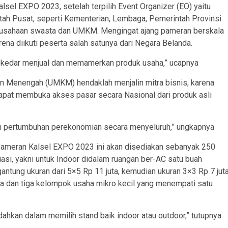
lsel EXPO 2023, setelah terpilih Event Organizer (EO) yaitu
ntah Pusat, seperti Kementerian, Lembaga, Pemerintah Provinsi
rusahaan swasta dan UMKM. Mengingat ajang pameran berskala
rena diikuti peserta salah satunya dari Negara Belanda.
sekedar menjual dan memamerkan produk usaha,” ucapnya
an Menengah (UMKM) hendaklah menjalin mitra bisnis, karena
apat membuka akses pasar secara Nasional dari produk asli
kan pertumbuhan perekonomian secara menyeluruh,” ungkapnya
 pameran Kalsel EXPO 2023 ini akan disediakan sebanyak 250
riasi, yakni untuk Indoor didalam ruangan ber-AC satu buah
ntung ukuran dari 5×5 Rp 11 juta, kemudian ukuran 3×3 Rp 7 jut
dua dan tiga kelompok usaha mikro kecil yang menempati satu
ahkan dalam memilih stand baik indoor atau outdoor,” tutupnya