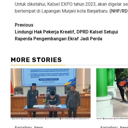
Untuk diketahui, Kalsel EXPO tahun 2023, akan digelar s
bertempat di Lapangan Murjani kota Banjarbaru.
(NHF/RD
Continue
Previous
Lindungi Hak Pekerja Kreatif, DPRD Kalsel Setujui
Reading
Raperda Pengembangan Ekraf Jadi Perda
MORE STORIES
Banjarbaru
News
Banjarbaru
New