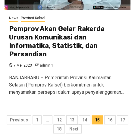
News
Provinsi Kalsel
Pemprov Akan Gelar Rakerda
Urusan Komunikasi dan
Informatika, Statistik, dan
Persandian
7 Mei 2023
admin 1
BANJARBARU – Pemerintah Provinsi Kalimantan
Selatan (Pemprov Kalsel) berkomitmen untuk
menyamakan persepsi dalam upaya penyelenggaraan…
Navigasi
Previous
1
…
12
13
14
15
16
17
pos
18
Next