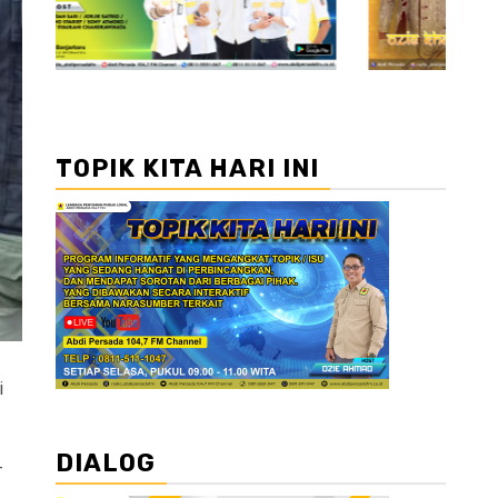
TOPIK KITA HARI INI
i
DIALOG
–