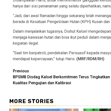
Disampaikan Haris, untuk meminimalisir gangguan kerusak
hanya dari sisi penanaman yang selalu diperhatikan, namu
“Jadi, dari awal Ramadan hingga sekarang telah menangani
berada di Kesatuan Pengelolaan Hutan (KPH) Kusan dan
Dalam menjalankan tugasnya, Dishut Kalsel mengedepan
menjaga kawasan hutan dan bisa ikut peduli dalam menj
kegiatan ilegal.
“Saat tim berpatroli, pendekatan Persuasif kepada mas
mendapat kepercayaan,” tutup Haris.
(MRF/RDM/RH)
Continue
Previous
BPSMB Disdag Kalsel Berkomitmen Terus Tingkatkan
Reading
Kualitas Pengujian dan Kalibrasi
MORE STORIES