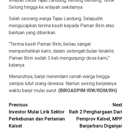
wilayah Desa Tajau Landung, Keliling Benteng, Telok
Selong hingga ke wilayah sekitarnya.
Salah seorang warga Tajau Landung, Salapudin
mengucapkan terima kasih kepada Paman Birin atas
bantuan yang diberikan.
“Terima kasih Paman Birin, beliau sangat
memperhatikan kami, dalam setengah bulan terakhir,
Paman Birin sudah 3 kali mengunjungi desa kami,”
katanya.
Menurutnya, banjir merendam rumah warga hingga
sampai lutut orang dewasa. Namun seiring berjalanya
waktu banjir mulai surut.
(BIROADPIM-RIW/RDM/RH)
Continue
Previous
Next
Investor Mulai Lirik Sektor
Raih 2 Penghargaan Dari
Reading
Perkebunan dan Pertanian
Pemprov Kalsel, MPP
Kalsel
Banjarbaru Diganjar