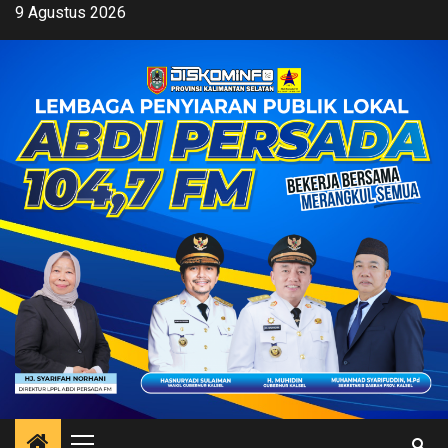
Skip
9 Agustus 2026
to
content