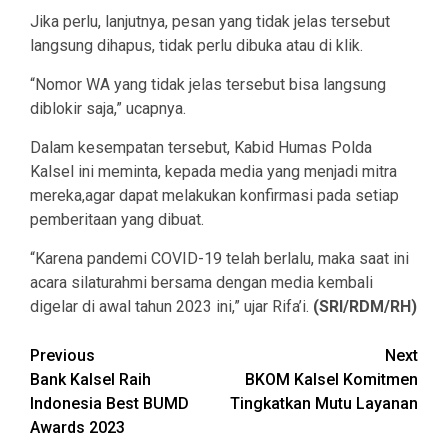
Jika perlu, lanjutnya, pesan yang tidak jelas tersebut
langsung dihapus, tidak perlu dibuka atau di klik.
“Nomor WA yang tidak jelas tersebut bisa langsung
diblokir saja,” ucapnya.
Dalam kesempatan tersebut, Kabid Humas Polda
Kalsel ini meminta, kepada media yang menjadi mitra
mereka,agar dapat melakukan konfirmasi pada setiap
pemberitaan yang dibuat.
“Karena pandemi COVID-19 telah berlalu, maka saat ini
acara silaturahmi bersama dengan media kembali
digelar di awal tahun 2023 ini,” ujar Rifa’i.
(SRI/RDM/RH)
Continue
Previous
Next
Bank Kalsel Raih
BKOM Kalsel Komitmen
Reading
Indonesia Best BUMD
Tingkatkan Mutu Layanan
Awards 2023