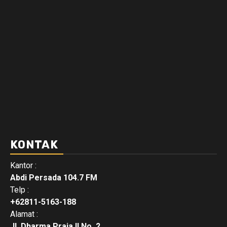
KONTAK
Kantor :
Abdi Persada 104.7 FM
Telp :
+62811-5163-188
Alamat :
Jl. Dharma Praja II No. 2