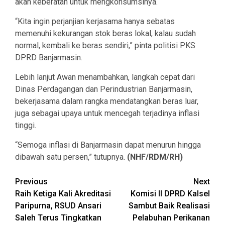
akan keberatan untuk mengkonsumsinya.
“Kita ingin perjanjian kerjasama hanya sebatas
memenuhi kekurangan stok beras lokal, kalau sudah
normal, kembali ke beras sendiri,” pinta politisi PKS
DPRD Banjarmasin.
Lebih lanjut Awan menambahkan, langkah cepat dari
Dinas Perdagangan dan Perindustrian Banjarmasin,
bekerjasama dalam rangka mendatangkan beras luar,
juga sebagai upaya untuk mencegah terjadinya inflasi
tinggi.
“Semoga inflasi di Banjarmasin dapat menurun hingga
dibawah satu persen,” tutupnya.
(NHF/RDM/RH)
Continue
Previous
Next
Raih Ketiga Kali Akreditasi
Komisi II DPRD Kalsel
Reading
Paripurna, RSUD Ansari
Sambut Baik Realisasi
Saleh Terus Tingkatkan
Pelabuhan Perikanan