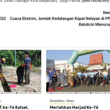
r Dinas Dukcapil Kota Banjarbaru,” tutup Fatma.
(MRF/RDM/RH)
Nex
2022
Cuaca Ekstrim, Jumlah Kedatangan Kapal Nelayan di PP
Batulicin Menuru
s
Banjarbaru
News
 ke-76 Kalsel,
Meriahkan Harjad Ke-76