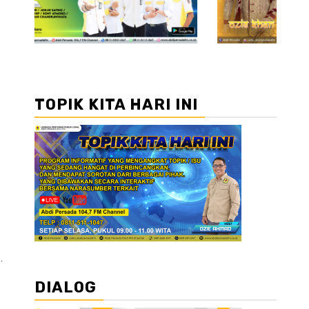
TOPIK KITA HARI INI
.
DIALOG