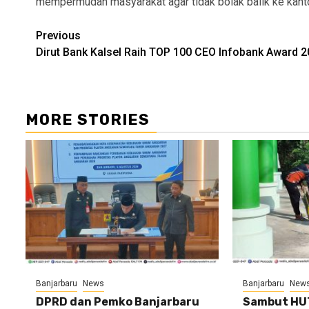
mempermudah masyarakat agar tidak bolak balik ke kanto
Continue
Previous
Dirut Bank Kalsel Raih TOP 100 CEO Infobank Award 
Reading
MORE STORIES
Banjarbaru
News
Banjarbaru
New
DPRD dan Pemko Banjarbaru
Sambut HUT